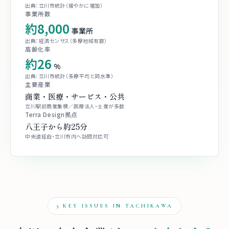
出典：立川市統計（緩やかに増加）
事業所数
約8,000
事業所
出典：経済センサス（多摩地域有数）
高齢化率
約26
%
出典：立川市統計（多摩平均と同水準）
主要産業
商業・医療・サービス・公共
立川駅前商業集積／医療法人・士業が多数
Terra Design拠点
八王子から約25分
中央道経由・立川市内へ訪問対応可
3 KEY ISSUES IN TACHIKAWA