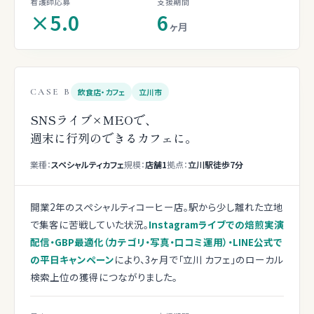
看護師応募
支援期間
×5.0
6
ヶ月
CASE B
飲食店・カフェ
立川市
SNSライブ×MEOで、
週末に行列のできるカフェに。
業種：
スペシャルティカフェ
規模：
店舗1
拠点：
立川駅徒歩7分
開業2年のスペシャルティコーヒー店。駅から少し離れた立地
で集客に苦戦していた状況。
Instagramライブでの焙煎実演
配信・GBP最適化（カテゴリ・写真・口コミ運用）・LINE公式で
の平日キャンペーン
により、3ヶ月で「立川 カフェ」のローカル
検索上位の獲得につながりました。