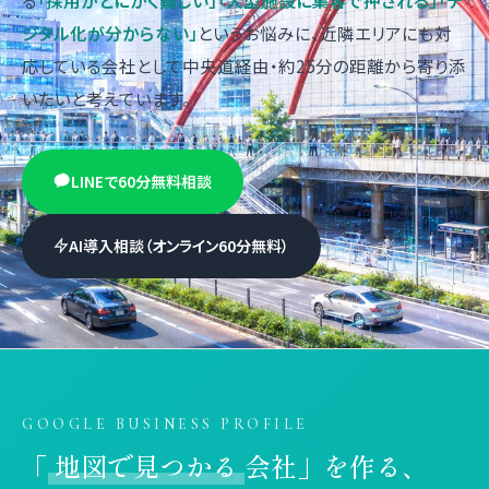
ジタル化が分からない」
というお悩みに、近隣エリアにも対
応している会社として中央道経由・約25分の距離から寄り添
いたいと考えています。
LINEで60分無料相談
AI導入相談（オンライン60分無料）
GOOGLE BUSINESS PROFILE
「
地図で見つかる
会社」を作る、