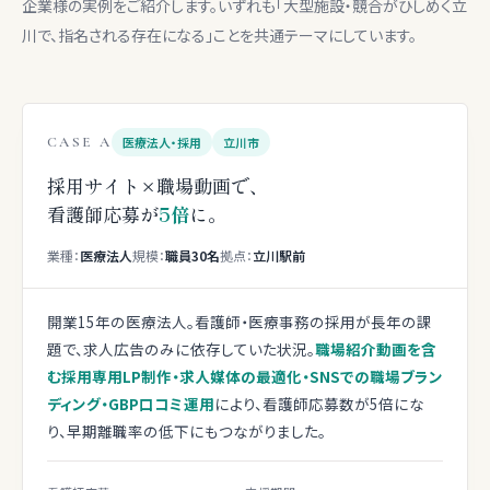
企業様の実例をご紹介します。いずれも「大型施設・競合がひしめく立
川で、指名される存在になる」ことを共通テーマにしています。
CASE A
医療法人・採用
立川市
採用サイト×職場動画で、
看護師応募が
5倍
に。
業種：
医療法人
規模：
職員30名
拠点：
立川駅前
開業15年の医療法人。看護師・医療事務の採用が長年の課
題で、求人広告のみに依存していた状況。
職場紹介動画を含
む採用専用LP制作・求人媒体の最適化・SNSでの職場ブラン
ディング・GBP口コミ運用
により、看護師応募数が5倍にな
り、早期離職率の低下にもつながりました。