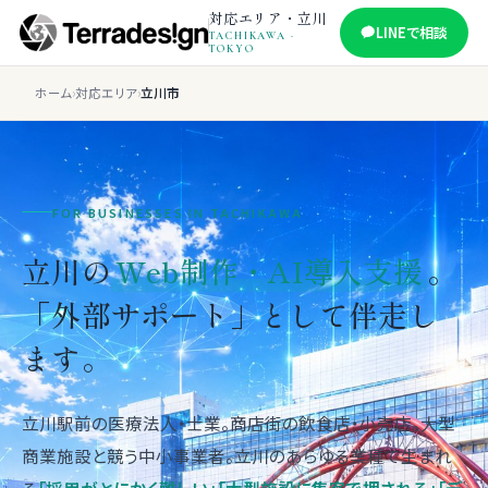
対応エリア・立川
LINEで相談
TACHIKAWA ·
TOKYO
ホーム
›
対応エリア
›
立川市
FOR BUSINESSES IN TACHIKAWA
立川の
Web制作・AI導入支援
。
「外部サポート」として伴走し
ます。
立川駅前の医療法人・士業。商店街の飲食店・小売店。大型
商業施設と競う中小事業者。立川のあらゆる業種で生まれ
る
「採用がとにかく難しい」「大型施設に集客で押される」「デ