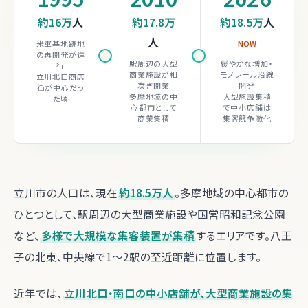
約16万
人
約17.8万
約18.5万
人
人
米軍基地跡地
NOW
の再開発が進
駅周辺の大型
緩やかな増加・
行
商業施設が相
モノレール沿線
立川北口商店
次ぎ開業
開発
街が中心だっ
多摩地域の中
大型施設集積
た頃
心都市として
で中小店舗は
商業集積
集客競争激化
立川市の人口は、現在
約18.5万人
。多摩地域の中心都市の
ひとつとして、駅周辺の大型商業施設や国営昭和記念公園
など、
多様で大規模な集客装置が集積
するエリアです。八王
子の北東、中央線で1〜2駅の至近距離に位置します。
近年では、
立川北口・南口の中小店舗が、大型商業施設の集