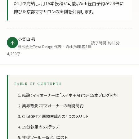
だけで完結し、月15本投稿が可能。Web経由予約が2.4倍に
伸びた京都ママサロンの実例を公開します。
小宮山 泉
小
読了時間：約11分
株式会社Terra Design 代表 · Web/AI集客9年
4,200字
TABLE OF CONTENTS
結論：ママオーナーは「スマホ＋AI」で月15本ブログ可能
業界背景：ママオーナーの時間制約
ChatGPT×画像生成AIの4つのメリット
15分執筆の6ステップ
推奨ツール一覧と月コスト