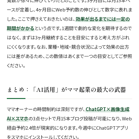
覧数が徐々に伸びていったとのことです。3ヶ月目には月15本ペ
ースが定着し、4ヶ月目にWeb予約数の伸びとして数字に表れま
した。ここで押さえておきたいのは、
効果が出るまでには一定の
期間がかかる
という点です。1週間で劇的な変化を期待するので
はなく、まずは3ヶ月継続することを目安にすると考え方がぶれ
にくくなります。なお、業種・地域・競合状況によって効果の出方
には差があるため、この数値はあくまで一つの目安としてご参照
ください。
まとめ：「AI活用」がママ起業の最大の武器
ママオーナーの時間制約は深刻ですが、
ChatGPT×画像生成
AI×スマホ
の3点セットで月15本ブログ投稿が可能になり、Web
経由予約2.4倍が現実的になります。今週中にChatGPTアプリ
をスマホにインストールしてください。