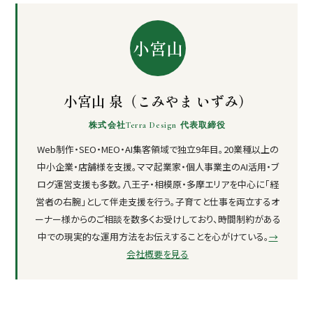
小宮山
小宮山 泉（こみやま いずみ）
株式会社Terra Design 代表取締役
Web制作・SEO・MEO・AI集客領域で独立9年目。20業種以上の
中小企業・店舗様を支援。ママ起業家・個人事業主のAI活用・ブ
ログ運営支援も多数。八王子・相模原・多摩エリアを中心に「経
営者の右腕」として伴走支援を行う。子育てと仕事を両立するオ
ーナー様からのご相談を数多くお受けしており、時間制約がある
中での現実的な運用方法をお伝えすることを心がけている。
→
会社概要を見る