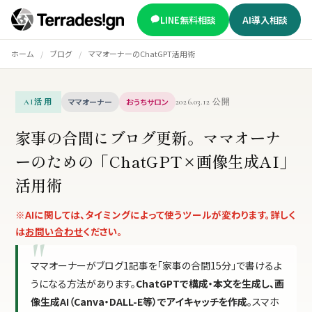
LINE無料相談
AI導入相談
ホーム
/
ブログ
/
ママオーナーのChatGPT活用術
ママオーナー
おうちサロン
2026.03.12 公開
AI活用
家事の合間にブログ更新。ママオーナ
ーのための「ChatGPT×画像生成AI」
活用術
※AIに関しては、タイミングによって使うツールが変わります。詳しく
は
お問い合わせ
ください。
ママオーナーがブログ1記事を「家事の合間15分」で書けるよ
うになる方法があります。
ChatGPTで構成・本文を生成し、画
像生成AI（Canva・DALL-E等）でアイキャッチを作成
。スマホ