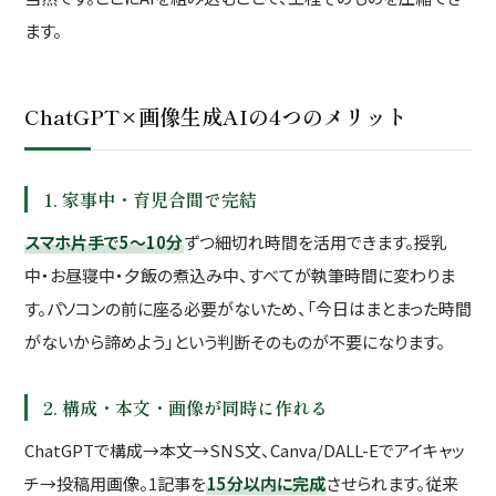
ます。
ChatGPT×画像生成AIの4つのメリット
1. 家事中・育児合間で完結
スマホ片手で5〜10分
ずつ細切れ時間を活用できます。授乳
中・お昼寝中・夕飯の煮込み中、すべてが執筆時間に変わりま
す。パソコンの前に座る必要がないため、「今日はまとまった時間
がないから諦めよう」という判断そのものが不要になります。
2. 構成・本文・画像が同時に作れる
ChatGPTで構成→本文→SNS文、Canva/DALL-Eでアイキャッ
チ→投稿用画像。1記事を
15分以内に完成
させられます。従来