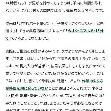
4.6時間）。ブログ更新を諦めてしまうのは、単純に時間が取れ
ないから。これは個人の問題ではなく、構造的な時間不足です。
従来は「いずれパート雇って…」「子供が大きくなったら…」と先
送りされてきた集客活動が、AIによって「
今すぐ・スマホで・15分
で
」できるようになりました。
実際にご相談をお受けする中では、次のような声をよく耳にしま
す。「何を書けばいいか分からず、下書きのまま止まっている」「ス
マホでの長文入力が苦手で、結局後回しにしてしまう」「せっかく
書いても検索に引っかからず、反応がないので続かない」。これ
らはいずれも、書く力や継続力の問題というより、
作業のやり方
が時間制約に合っていない
ことが原因と考えられます。ネタ出
し・構成・執筆・画像づくりという4つの工程を、すべて自分の頭と
手だけでこなそうとすれば、まとまった時間が必要になるのは
当然です。ここにAIを組み込むことで、工程そのものを圧縮でき