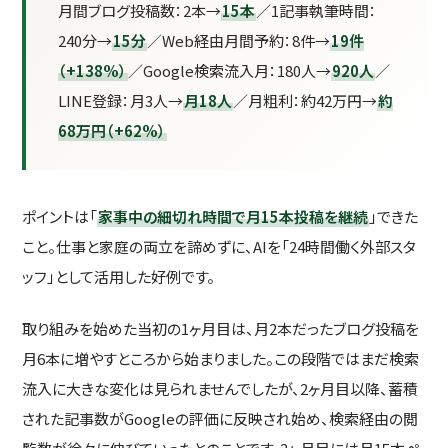
月間ブログ投稿数：2本→
15本
／1記事執筆時間：
240分→
15分
／Web経由月間予約：8件→
19件
（+138%）
／Google検索流入月：180人→
920人
／
LINE登録：月3人→
月18人
／月粗利：約42万円→
約
68万円（+62%）
ポイントは「
家事中の細切れ時間で月15本投稿を継続
」できた
こと。仕事と家庭の両立を諦めずに、AIを「24時間働く外部スタ
ッフ」として活用した好例です。
取り組みを始めた当初の1ヶ月目は、月2本だったブログ投稿を
月6本に増やすところから始まりました。この段階ではまだ検索
流入に大きな変化は見られませんでしたが、2ヶ月目以降、蓄積
された記事数がGoogleの評価に反映され始め、検索経由の閲